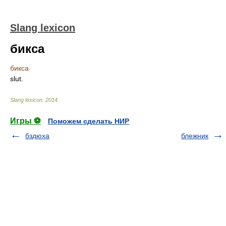
Slang lexicon
бикса
бикса
slut.
Slang lexicon
.
2014
.
Игры ⚽
Поможем сделать НИР
бздюха
блежник