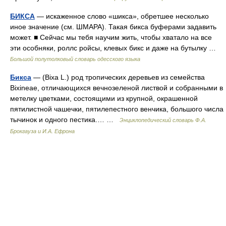
БИКСА
— искаженное слово «шикса», обретшее несколько
иное значение (см. ШМАРА). Такая бикса буферами задавить
может. ■ Сейчас мы тебя научим жить, чтобы хватало на все
эти особняки, роллс ройсы, клевых бикс и даже на бутылку …
Большой полутолковый словарь одесского языка
Бикса
— (Bixa L.) род тропических деревьев из семейства
Bixineae, отличающихся вечнозеленой листвой и собранными в
метелку цветками, состоящими из крупной, окрашенной
пятилистной чашечки, пятилепестного венчика, большого числа
тычинок и одного пестика.… …
Энциклопедический словарь Ф.А.
Брокгауза и И.А. Ефрона