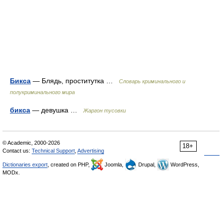
Бикса
— Блядь, проститутка …
Словарь криминального и
полукриминального мира
бикса
— девушка …
Жаргон тусовки
© Academic, 2000-2026
18+
Contact us:
Technical Support
,
Advertising
Dictionaries export
, created on PHP,
Joomla,
Drupal,
WordPress,
MODx.