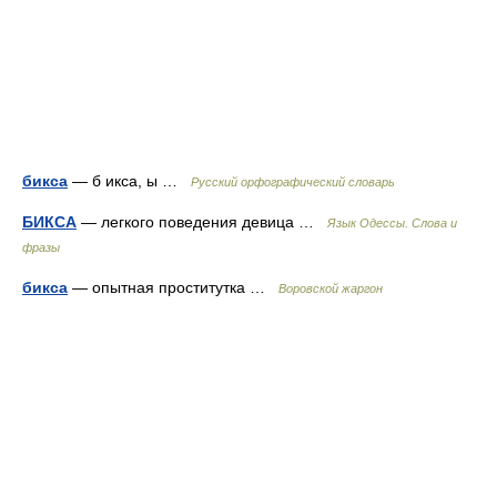
бикса
— б икса, ы …
Русский орфографический словарь
БИКСА
— легкого поведения девица …
Язык Одессы. Слова и
фразы
бикса
— опытная проститутка …
Воровской жаргон