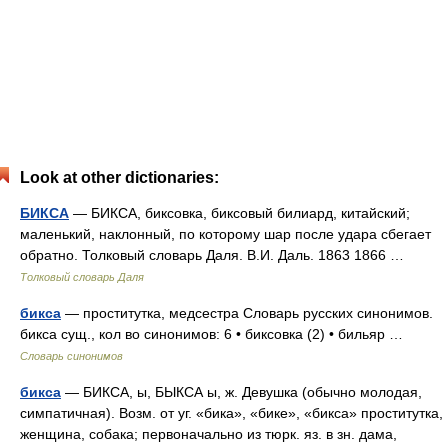
Look at other dictionaries:
БИКСА
— БИКСА, биксовка, биксовый билиард, китайский;
маленький, наклонный, по которому шар после удара сбегает
обратно. Толковый словарь Даля. В.И. Даль. 1863 1866 …
Толковый словарь Даля
бикса
— проститутка, медсестра Словарь русских синонимов.
бикса сущ., кол во синонимов: 6 • биксовка (2) • бильяр …
Словарь синонимов
бикса
— БИКСА, ы, БЫКСА ы, ж. Девушка (обычно молодая,
симпатичная). Возм. от уг. «бика», «бике», «бикса» проститутка,
женщина, собака; первоначально из тюрк. яз. в зн. дама,